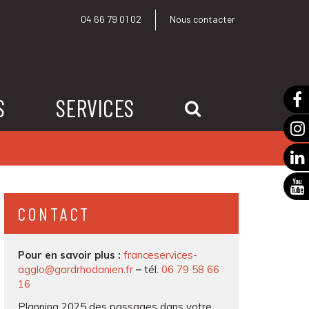
04 66 79 01 02
Nous contacter
S
SERVICES
RECHERCHE
CONTACT
Pour en savoir plus :
franceservices-
agglo@gardrhodanien.fr
–
tél.
06 79 58 66
16
Planning 2025 des passages dans votre