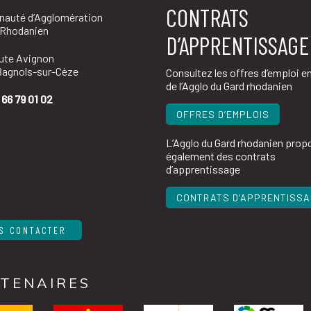
CONTRATS
auté d’Agglomération
 Rhodanien
D’APPRENTISSAGE
oute Avignon
agnols-sur-Cèze
Consultez les offres d’emploi e
de l’Agglo du Gard rhodanien
 66 79 01 02
OFFRES D’EMPLOIS
L’Agglo du Gard rhodanien prop
également des contrats
d’apprentissage
CONTRATS D’APPRENTISS
S CONTACTER
TENAIRES