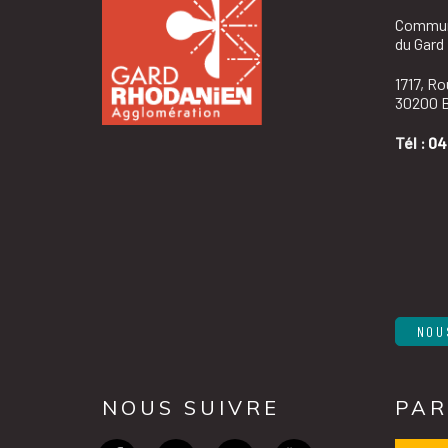
Commun
du Gard
1717, R
30200 B
Tél :
04
NOU
NOUS SUIVRE
PAR