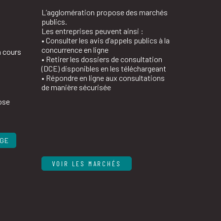
L’agglomération propose des marchés
publics.
Les entreprises peuvent ainsi :
• Consulter les avis d’appels publics à la
concurrence en ligne
n cours
• Retirer les dossiers de consultation
(DCE) disponibles en les téléchargeant
• Répondre en ligne aux consultations
de manière sécurisée
ose
AGE
VOIR LES MARCHÉS