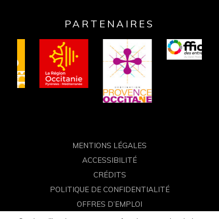
Lien
Lien
Lien
Lien
vers
vers
vers
vers
PARTENAIRES
le
le
le
la
compte
compte
compte
chaîne
Facebook
Instagram
Linkedin
Youtube
MENTIONS LÉGALES
ACCESSIBILITÉ
CRÉDITS
POLITIQUE DE CONFIDENTIALITÉ
OFFRES D’EMPLOI
FAQ