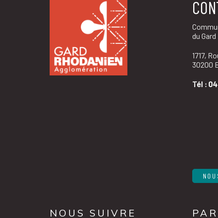
CON
Commun
du Gard
1717, R
30200 B
Tél :
04
NOU
NOUS SUIVRE
PAR