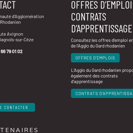
TACT
OFFRES D’EMPLOI
CONTRATS
auté d’Agglomération
 Rhodanien
D’APPRENTISSAGE
oute Avignon
agnols-sur-Cèze
Consultez les offres d’emploi e
de l’Agglo du Gard rhodanien
 66 79 01 02
OFFRES D’EMPLOIS
L’Agglo du Gard rhodanien prop
également des contrats
d’apprentissage
CONTRATS D’APPRENTISS
S CONTACTER
TENAIRES