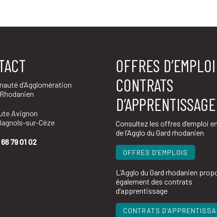
TACT
OFFRES D’EMPLOI
CONTRATS
auté d’Agglomération
 Rhodanien
D’APPRENTISSAGE
oute Avignon
agnols-sur-Cèze
Consultez les offres d’emploi e
de l’Agglo du Gard rhodanien
 66 79 01 02
OFFRES D’EMPLOIS
L’Agglo du Gard rhodanien prop
également des contrats
d’apprentissage
CONTRATS D’APPRENTISS