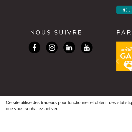
NOU
NOUS SUIVRE
PAR
Lien
Lien
Lien
Lien
vers
vers
vers
vers
le
le
le
la
compte
compte
compte
chaîne
Facebook
Instagram
Linkedin
Youtube
Ce site utilise des traceurs pour fonctionner et obtenir des statistiq
MENTIONS LÉGALES
ACCESS
que vous souhaitez activer.