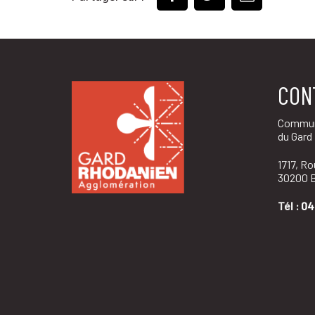
CON
Commun
du Gard
1717, R
30200 B
Tél :
04