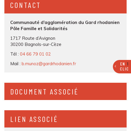
CONTACT
Communauté d’agglomération du Gard rhodanien
Pôle Famille et Solidarités
1717 Route d’Avignon
30200 Bagnols-sur-Cèze
Tél :
04 66 79 01 02
Mail :
b.munoz@gardrhodanien.fr
EN
1
CLIC
DOCUMENT ASSOCIÉ
LIEN ASSOCIÉ