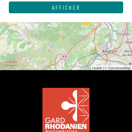
AFFICHER
16
Leaflet
| ©
OpenStreetMap