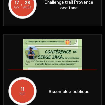
Challenge trail Provence
17
28
IL
occitane
AVR
AOÛT
11
Assemblée publique
TEMBRE
SEP