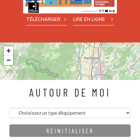
TÉLÉCHARGER
LIRE EN LIGNE
+
−
AUTOUR DE MOI
15
Catégories
7
RÉINITIALISER
26