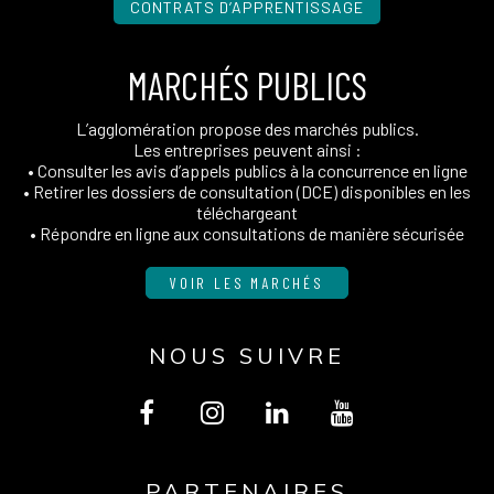
CONTRATS D’APPRENTISSAGE
MARCHÉS PUBLICS
L’agglomération propose des marchés publics.
Les entreprises peuvent ainsi :
• Consulter les avis d’appels publics à la concurrence en ligne
• Retirer les dossiers de consultation (DCE) disponibles en les
téléchargeant
• Répondre en ligne aux consultations de manière sécurisée
VOIR LES MARCHÉS
NOUS SUIVRE
Lien
Lien
Lien
Lien
vers
vers
vers
vers
PARTENAIRES