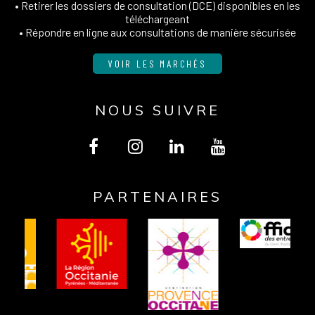
• Retirer les dossiers de consultation (DCE) disponibles en les
téléchargeant
• Répondre en ligne aux consultations de manière sécurisée
VOIR LES MARCHÉS
NOUS SUIVRE
Lien
Lien
Lien
Lien
vers
vers
vers
vers
PARTENAIRES
le
le
le
la
compte
compte
compte
chaîne
Facebook
Instagram
Linkedin
Youtube