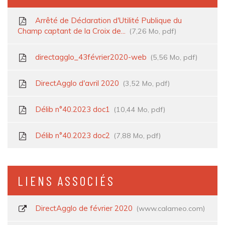
Arrêté de Déclaration d'Utilité Publique du
Champ captant de la Croix de...
7,26
Mo
, pdf
directagglo_43février2020-web
5,56
Mo
, pdf
DirectAgglo d'avril 2020
3,52
Mo
, pdf
Délib n°40.2023 doc1
10,44
Mo
, pdf
Délib n°40.2023 doc2
7,88
Mo
, pdf
LIENS ASSOCIÉS
DirectAgglo de février 2020
www.calameo.com