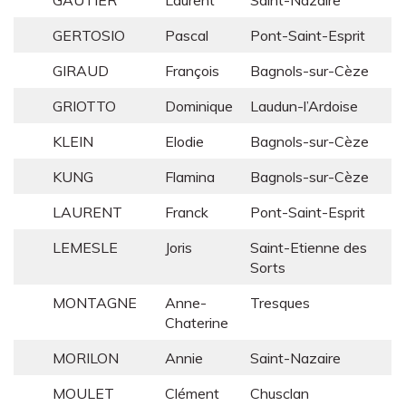
GAUTIER
Laurent
Saint-Nazaire
GERTOSIO
Pascal
Pont-Saint-Esprit
GIRAUD
François
Bagnols-sur-Cèze
GRIOTTO
Dominique
Laudun-l’Ardoise
KLEIN
Elodie
Bagnols-sur-Cèze
KUNG
Flamina
Bagnols-sur-Cèze
LAURENT
Franck
Pont-Saint-Esprit
LEMESLE
Joris
Saint-Etienne des
Sorts
MONTAGNE
Anne-
Tresques
Chaterine
MORILON
Annie
Saint-Nazaire
MOULET
Clément
Chusclan