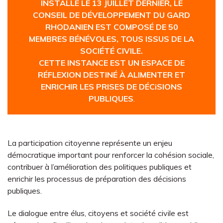
INSTALLÉ LE 13 JUILLET DERNIER, LE
CONSEIL DE DÉVELOPPEMENT DU GARD
RHODANIEN EST COMPOSÉ DE 50
MEMBRES BÉNÉVOLES, TOUS ISSUS DE LA
SOCIÉTÉ CIVILE.
CETTE INSTANCE EST UN ESPACE DE
RÉFLEXION DESTINÉ À ALIMENTER ET
ENRICHIR LES PRISES DE DÉCiSIONS
PUBLIQUES
.
La participation citoyenne représente un enjeu
démocratique important pour renforcer la cohésion sociale,
contribuer à l’amélioration des politiques publiques et
enrichir les processus de préparation des décisions
publiques.
Le dialogue entre élus, citoyens et société civile est