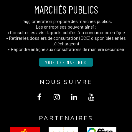
MARCHÉS PUBLICS
L’agglomération propose des marchés publics.
Les entreprises peuvent ainsi :
• Consulter les avis d’appels publics à la concurrence en ligne
• Retirer les dossiers de consultation (DCE) disponibles en les
téléchargeant
• Répondre en ligne aux consultations de manière sécurisée
VOIR LES MARCHÉS
NOUS SUIVRE
Lien
Lien
Lien
Lien
vers
vers
vers
vers
PARTENAIRES
le
le
le
la