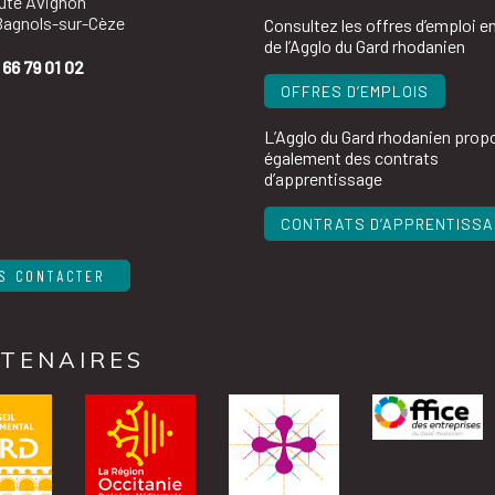
oute Avignon
agnols-sur-Cèze
Consultez les offres d’emploi e
de l’Agglo du Gard rhodanien
 66 79 01 02
OFFRES D’EMPLOIS
L’Agglo du Gard rhodanien prop
également des contrats
d’apprentissage
CONTRATS D’APPRENTISS
S CONTACTER
TENAIRES