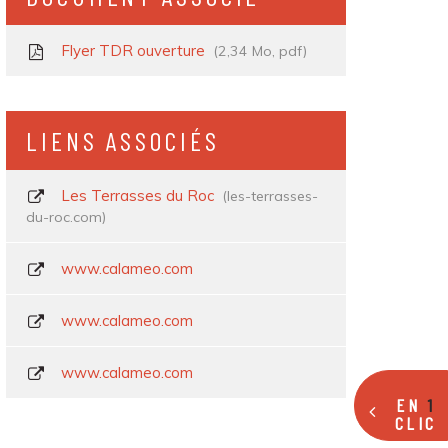
Flyer TDR ouverture
2,34
Mo
, pdf
LIENS ASSOCIÉS
Les Terrasses du Roc
les-terrasses-
du-roc.com
www.calameo.com
www.calameo.com
www.calameo.com
EN
1
CLIC