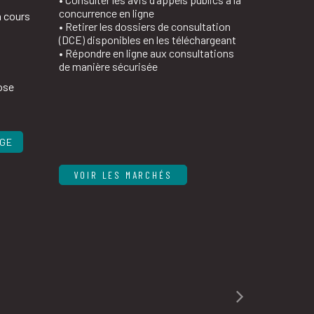
concurrence en ligne
n cours
• Retirer les dossiers de consultation
(DCE) disponibles en les téléchargeant
• Répondre en ligne aux consultations
de manière sécurisée
ose
AGE
VOIR LES MARCHÉS