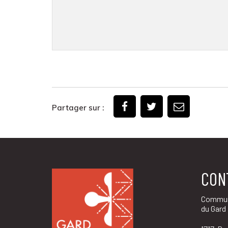
Partager sur :
CON
Commun
du Gard