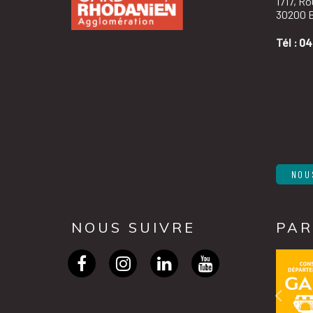
1717, R
30200 B
Tél :
04
NOU
NOUS SUIVRE
PAR
Lien
Lien
Lien
Lien
vers
vers
vers
vers