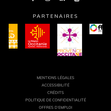
Lien
Lien
Lien
Lien
vers
vers
vers
vers
PARTENAIRES
le
le
le
la
compte
compte
compte
chaîne
Facebook
Instagram
Linkedin
Youtube
MENTIONS LÉGALES
ACCESSIBILITÉ
CRÉDITS
POLITIQUE DE CONFIDENTIALITÉ
OFFRES D’EMPLOI