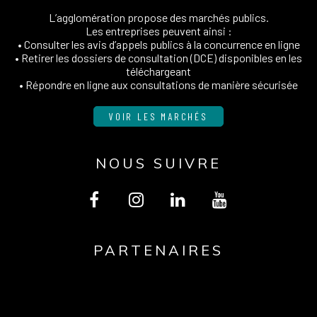
L’agglomération propose des marchés publics.
Les entreprises peuvent ainsi :
• Consulter les avis d’appels publics à la concurrence en ligne
• Retirer les dossiers de consultation (DCE) disponibles en les
téléchargeant
• Répondre en ligne aux consultations de manière sécurisée
VOIR LES MARCHÉS
NOUS SUIVRE
Lien
Lien
Lien
Lien
vers
vers
vers
vers
PARTENAIRES
le
le
le
la
compte
compte
compte
chaîne