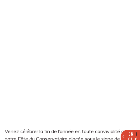
Venez célébrer la fin de l’année en toute convivialité avec
EN
1
notre Fête du Conservatoire placée sous le signe de la
CLIC