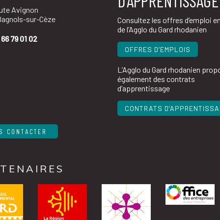
D’APPRENTISSAGE
oute Avignon
agnols-sur-Cèze
Consultez les offres d’emploi e
de l’Agglo du Gard rhodanien
 66 79 01 02
OFFRES D’EMPLOIS
L’Agglo du Gard rhodanien prop
également des contrats
d’apprentissage
CONTRATS D’APPRENTISS
S CONTACTER
TENAIRES