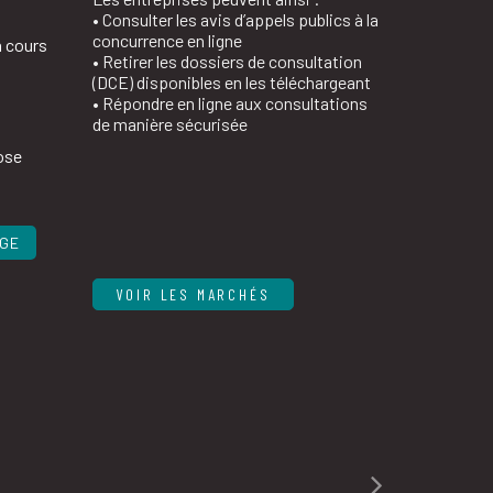
• Consulter les avis d’appels publics à la
concurrence en ligne
n cours
• Retirer les dossiers de consultation
(DCE) disponibles en les téléchargeant
• Répondre en ligne aux consultations
de manière sécurisée
ose
AGE
VOIR LES MARCHÉS