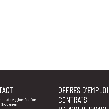
TACT
OFFRES D’EMPLOI
CONTRATS
auté d’Agglomération
 Rhodanien