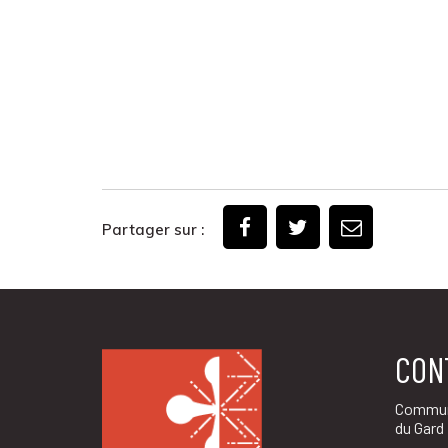
Partager sur :
CON
Commun
du Gard