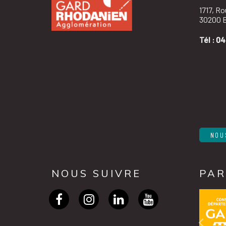
1717, R
30200 B
Tél :
04
NOU
NOUS SUIVRE
PAR
Lien
Lien
Lien
Lien