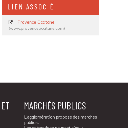
LIEN ASSOCIÉ
Provence Occitane
www.provenceoccitane.com
 ET
MARCHÉS PUBLICS
L’agglomération propose des marchés
publics.
Les entreprises peuvent ainsi :