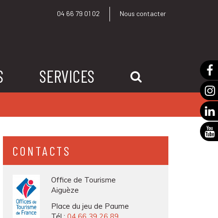
04 66 79 01 02
Nous contacter
S
SERVICES
RECHERCHE
CONTACTS
Office de Tourisme
Aiguèze
Place du jeu de Paume
Tél :
04 66 39 26 89