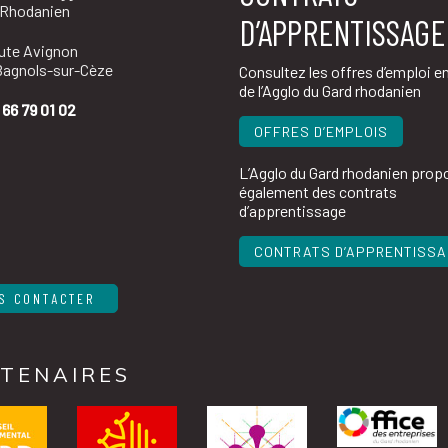
 Rhodanien
D’APPRENTISSAGE
oute Avignon
agnols-sur-Cèze
Consultez les offres d’emploi e
de l’Agglo du Gard rhodanien
 66 79 01 02
OFFRES D’EMPLOIS
L’Agglo du Gard rhodanien prop
également des contrats
d’apprentissage
CONTRATS D’APPRENTISS
S CONTACTER
TENAIRES