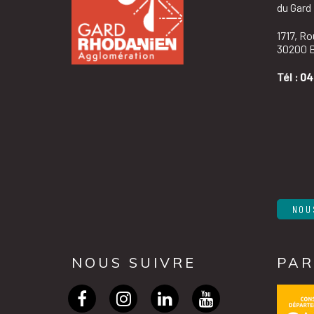
du Gard
1717, R
30200 B
Tél :
04
NOU
NOUS SUIVRE
PAR