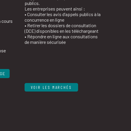
publics.
Les entreprises peuvent ainsi :
• Consulter les avis d’appels publics à la
concurrence en ligne
n cours
• Retirer les dossiers de consultation
(DCE) disponibles en les téléchargeant
• Répondre en ligne aux consultations
de manière sécurisée
ose
AGE
VOIR LES MARCHÉS