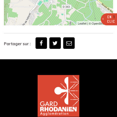
EN
1
CLIC
Leaflet
| ©
OpenStreetMap
Partager sur :