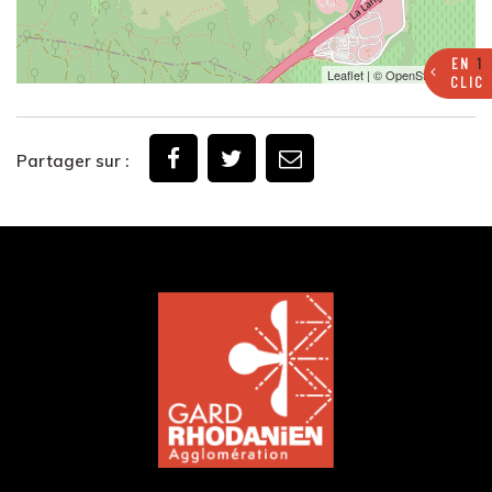
EN
1
Leaflet
| ©
OpenStreetMap
CLIC
Partager sur :