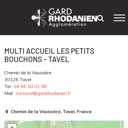
Tog
navi
MULTI ACCUEIL LES PETITS
BOUCHONS – TAVEL
Chemin de la Vaussière
30126 Tavel
Tel :
04 66 50 01 88
Mail :
ma.tavel@gardrhodanien.fr
Chemin de la Vaussière, Tavel, France