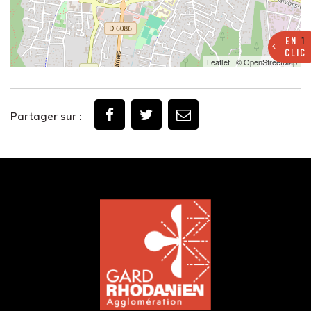
EN
1
CLIC
Leaflet
| ©
OpenStreetMap
Partager sur :