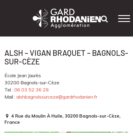
Tog
navi
ALSH – VIGAN BRAQUET – BAGNOLS-
SUR-CÈZE
École Jean Jaurès
30200 Bagnols-sur-Cèze
Tel :
06 03 52 36 28
Mail :
alshbagnolssurceze@gardrhodanien.fr
4 Rue du Moulin À Huile, 30200 Bagnols-sur-Cèze,
France