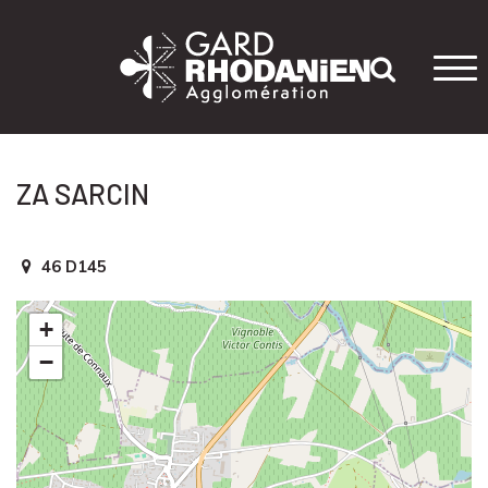
Tog
navi
ZA SARCIN
46 D145
+
−