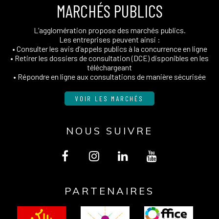
MARCHÉS PUBLICS
L’agglomération propose des marchés publics.
Les entreprises peuvent ainsi :
• Consulter les avis d’appels publics à la concurrence en ligne
• Retirer les dossiers de consultation (DCE) disponibles en les
téléchargeant
• Répondre en ligne aux consultations de manière sécurisée
VOIR LES MARCHÉS
NOUS SUIVRE
Lien
Lien
Lien
Lien
vers
vers
vers
vers
PARTENAIRES
le
le
le
la