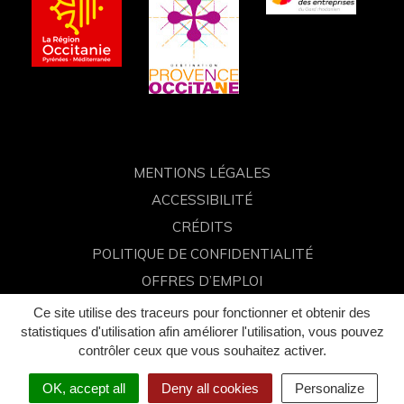
compte
compte
compte
chaîne
Facebook
Instagram
Linkedin
Youtube
MENTIONS LÉGALES
ACCESSIBILITÉ
CRÉDITS
POLITIQUE DE CONFIDENTIALITÉ
OFFRES D’EMPLOI
FAQ
Ce site utilise des traceurs pour fonctionner et obtenir des
statistiques d'utilisation afin améliorer l'utilisation, vous pouvez
contrôler ceux que vous souhaitez activer.
OK, accept all
Deny all cookies
Personalize