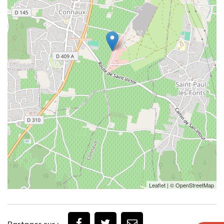
Leaflet
| ©
OpenStreetMap